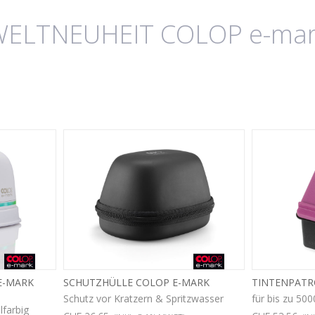
WELTNEUHEIT COLOP e-mar
E-MARK
SCHUTZHÜLLE COLOP E-MARK
TINTENPATR
Schutz vor Kratzern & Spritzwasser
für bis zu 50
lfarbig