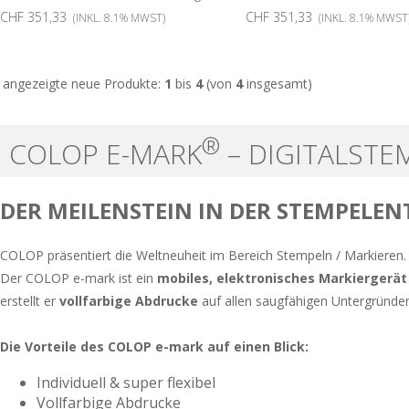
CHF 351,33
CHF 351,33
(INKL. 8.1% MWST)
(INKL. 8.1% MWST
angezeigte neue Produkte:
1
bis
4
(von
4
insgesamt)
®
COLOP E-MARK
– DIGITALSTE
DER MEILENSTEIN IN DER STEMPELE
COLOP präsentiert die Weltneuheit im Bereich Stempeln / Markieren.
Der COLOP e-mark ist ein
mobiles, elektronisches Markiergerät
erstellt er
vollfarbige Abdrucke
auf allen saugfähigen Untergründen
Die Vorteile des COLOP e-mark auf einen Blick:
Individuell & super flexibel
Vollfarbige Abdrucke