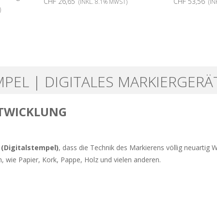
CHF 26,65
CHF 53,56
(INKL. 8.1% MWST)
(IN
)
MPEL | DIGITALES MARKIERGERÄ
NTWICKLUNG
 (Digitalstempel)
, dass die Technik des Markierens völlig neuartig 
, wie Papier, Kork, Pappe, Holz und vielen anderen.