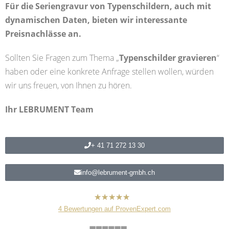
Für die Seriengravur von Typenschildern, auch mit
dynamischen Daten, bieten wir interessante
Preisnachlässe an.
Sollten Sie Fragen zum Thema „
Typenschilder gravieren
“
haben oder eine konkrete Anfrage stellen wollen, würden
wir uns freuen, von Ihnen zu hören.
Ihr LEBRUMENT Team
+ 41 71 272 13 30
info@lebrument-gmbh.ch
hat
5,00
4
Bewertungen auf ProvenExpert.com
von
5
Sternen