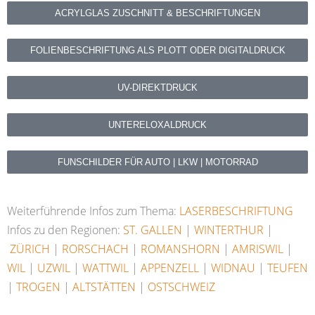
ACRYLGLAS ZUSCHNITT & BESCHRIFTUNGEN
FOLIENBESCHRIFTUNG ALS PLOTT ODER DIGITALDRUCK
UV-DIREKTDRUCK
UNTERELOXALDRUCK
FUNSCHILDER FÜR AUTO | LKW | MOTORRAD
Weiterführende Infos zum Thema:
LASERBESCHRIFTUNG
Infos zu den Regionen:
ST. GALLEN
|
WINTERTHUR
|
ZÜRICH
|
RORSCHACH
|
ROMANSHORN
|
AMRISWIL
|
WIL
|
UZWIL
|
WATTWIL
|
APPENZELL
|
WIDNAU
|
TEUFEN
|
TROGEN
|
ALTSTÄTTEN
|
OSTSCHWEIZ