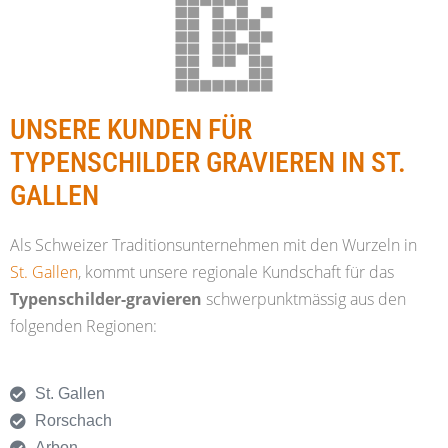
stempel-beschriftungen.ch
IHR
SPEZIALIST FÃœR STEMPEL
UND BESCHRIFTUNGEN JEDER
UNSERE KUNDEN FÜR
ART IN DER SCHWEIZ.
TYPENSCHILDER GRAVIEREN IN ST.
GALLEN
Als Schweizer Traditionsunternehmen mit den Wurzeln in
St. Gallen
, kommt unsere regionale Kundschaft für das
Typenschilder-gravieren
schwerpunktmässig aus den
folgenden Regionen:
St. Gallen
Rorschach
Arbon