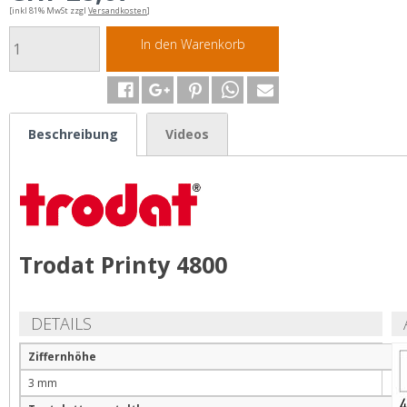
[inkl 81% MwSt zzgl
Versandkosten
]
In den Warenkorb
Beschreibung
Videos
Trodat Printy 4800
DETAILS
Ziffernhöhe
3 mm