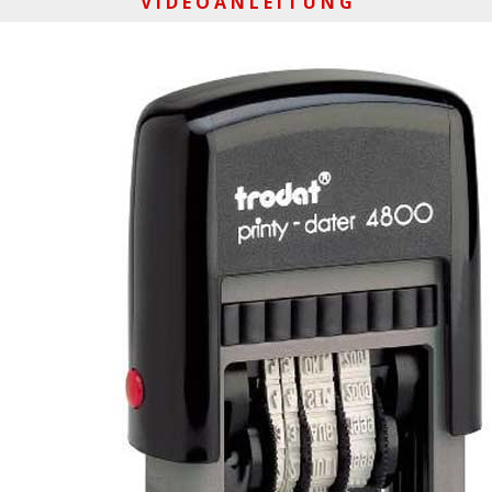
V I D E O A N L E I T U N G