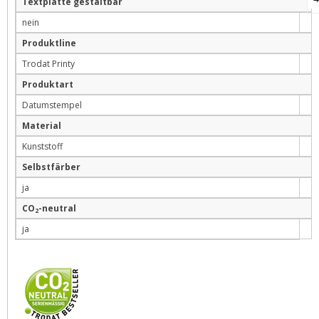
Textplatte gestaltbar
nein
Produktline
Trodat Printy
Produktart
Datumstempel
Material
Kunststoff
Selbstfärber
ja
CO
-neutral
2
ja