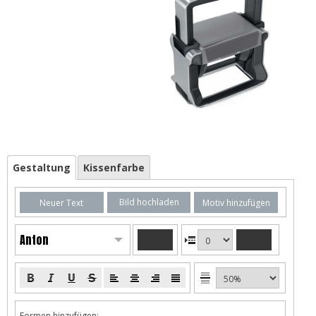
Gestaltung
Kissenfarbe
Bild hochladen
Neuer Text
Motiv hinzufügen
Anton
Formen hinzufügen: