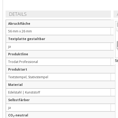
DETAILS
Abruckfläche
56 mm x 26 mm
Textplatte gestaltbar
ja
Produktline
Trodat Professional
Produktart
Textstempel, Stativstempel
Material
Edelstahl | Kunststoff
Selbstfärber
ja
CO
-neutral
2