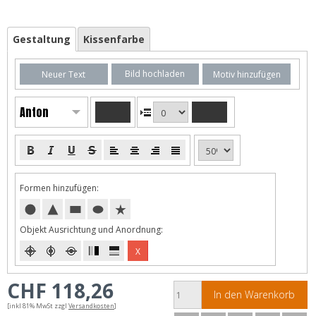
Gestaltung
Kissenfarbe
Bild hochladen
Neuer Text
Motiv hinzufügen
Anton
Formen hinzufügen:
Objekt Ausrichtung und Anordnung:
X
CHF 118,26
In den Warenkorb
[inkl 81% MwSt zzgl
Versandkosten
]