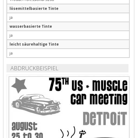
lösemittelbasierte Tinte
ja
wasserbasierte Tinte
ja
leicht säurehaltige Tinte
ja
ABDRUCKBEISPIEL