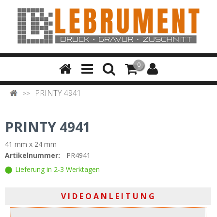
0
PRINTY 4941
PRINTY 4941
41 mm x 24 mm
Artikelnummer:
PR4941
Lieferung in 2-3 Werktagen
V I D E O A N L E I T U N G