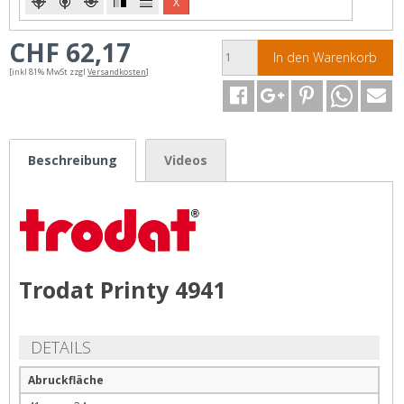
X
CHF 62,17
In den Warenkorb
[inkl 81% MwSt zzgl
Versandkosten
]
Beschreibung
Videos
Trodat Printy 4941
DETAILS
Abruckfläche